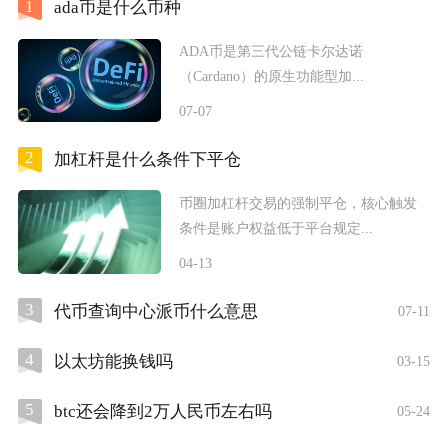
1
ada币是什么币种
ADA币是第三代公链卡尔达诺
（Cardano）的原生功能型加...
07-07
2
加杠杆是什么条件下平仓
币圈加杠杆交易的强制平仓，核心触发
条件是账户权益低于平台规定...
04-13
3
代币查询中心派币什么意思
07-11
4
以太坊能换钱吗
03-15
5
btc还会降到2万人民币左右吗
05-24