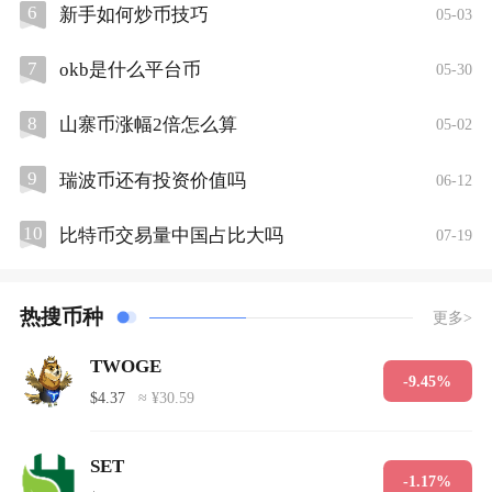
6
新手如何炒币技巧
05-03
7
okb是什么平台币
05-30
8
山寨币涨幅2倍怎么算
05-02
9
瑞波币还有投资价值吗
06-12
10
比特币交易量中国占比大吗
07-19
热搜币种
更多>
TWOGE
-9.45%
$4.37
≈ ¥30.59
SET
-1.17%