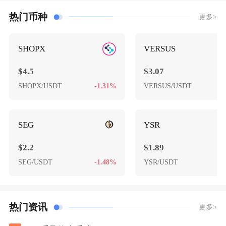
热门币种
更多>
SHOPX
VERSUS
$4.5
$3.07
SHOPX/USDT
-1.31%
VERSUS/USDT
+
SEG
YSR
$2.2
$1.89
SEG/USDT
-1.48%
YSR/USDT
+
热门资讯
更多>