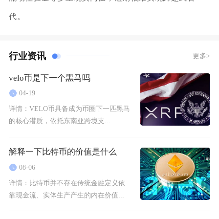
代。
行业资讯
更多>
velo币是下一个黑马吗
04-19
详情：
VELO币具备成为币圈下一匹黑马
的核心潜质，依托东南亚跨境支...
解释一下比特币的价值是什么
08-06
详情：
比特币并不存在传统金融定义依
靠现金流、实体生产产生的内在价值...