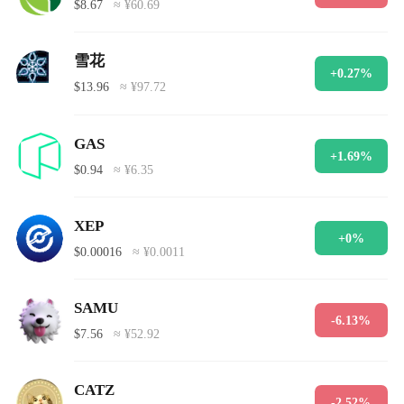
$8.67
≈ ¥60.69
雪花
+0.27%
$13.96
≈ ¥97.72
GAS
+1.69%
$0.94
≈ ¥6.35
XEP
+0%
$0.00016
≈ ¥0.0011
SAMU
-6.13%
$7.56
≈ ¥52.92
CATZ
-2.52%