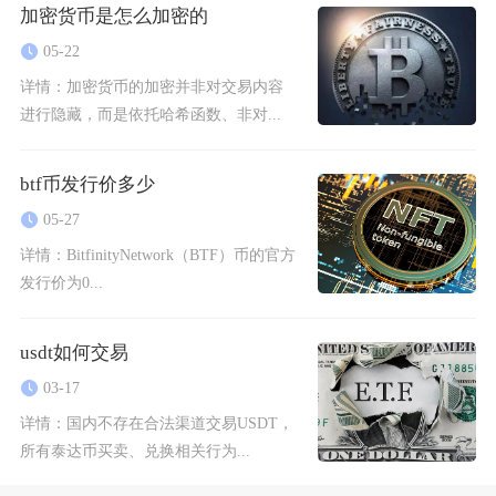
加密货币是怎么加密的
05-22
详情：
加密货币的加密并非对交易内容
进行隐藏，而是依托哈希函数、非对...
btf币发行价多少
05-27
详情：
BitfinityNetwork（BTF）币的官方
发行价为0...
usdt如何交易
03-17
详情：
国内不存在合法渠道交易USDT，
所有泰达币买卖、兑换相关行为...