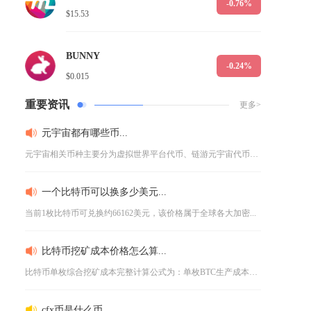
-0.76%
$15.53
BUNNY
-0.24%
$0.015
重要资讯
更多>
元宇宙都有哪些币...
元宇宙相关币种主要分为虚拟世界平台代币、链游元宇宙代币、元宇...
一个比特币可以换多少美元...
当前1枚比特币可兑换约66162美元，该价格属于全球各大加密...
比特币挖矿成本价格怎么算...
比特币单枚综合挖矿成本完整计算公式为：单枚BTC生产成本=（...
cfx币是什么币...