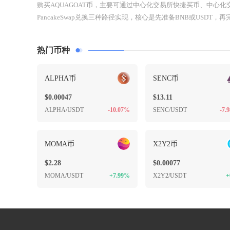
购买AQUAGOAT币，主要可通过中心化交易所快捷买币、中心化
PancakeSwap兑换三种路径实现，核心是先准备BNB或USDT，再完
热门币种
ALPHA币
SENC币
$0.00047
$13.11
ALPHA/USDT
-10.07%
SENC/USDT
-7.
MOMA币
X2Y2币
$2.28
$0.00077
MOMA/USDT
+7.99%
X2Y2/USDT
+