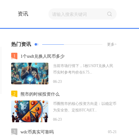
资讯
热门资讯
更多>
1
1个usdt兑换人民币多少
当前市场行情下，1枚USDT兑换人民
币实时参考均价在6.75...
06-23
2
熊市的时候投资什么
币圈熊市的核心投资方向是：以稳定币
为安全垫、定投BTC与ET...
06-23
3
wdc币真实可靠吗
05-21