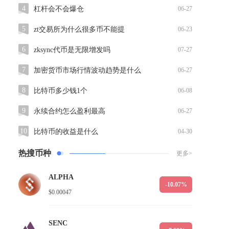
4
杠杆会不会爆仓
06-27
5
zt交易所为什么很多币不能提
06-23
6
zksync代币是无限增发吗
07-27
7
加密货币市场行情波动趋势是什么
06-27
8
比特币多少钱1个
06-08
9
永续合约怎么盈利最高
06-27
10
比特币的收益是什么
04-30
热搜币种
更多>
ALPHA
-10.07%
$0.00047
SENC