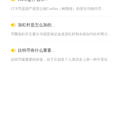
CFX币是国产底层公链Conflux（树图链）的原生功能代币...
加杠杆是怎么加的...
币圈加杠杆主要分为现货保证金借贷杠杆和永续合约杠杆两大类，二...
比特币有什么重要...
比特币最重要的价值，在于它创造了人类历史上第一种不受任何中心...