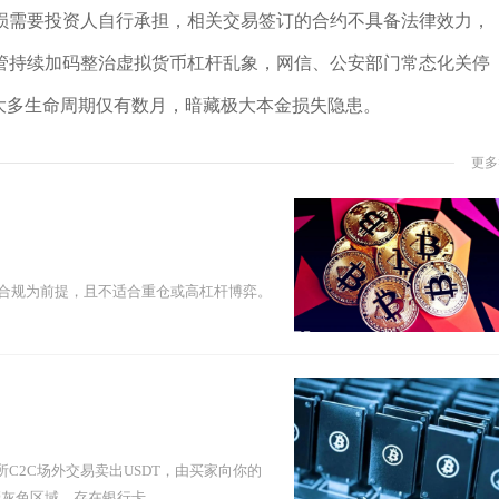
损需要投资人自行承担，相关交易签订的合约不具备法律效力，
管持续加码整治虚拟货币杠杆乱象，网信、公安部门常态化关停
大多生命周期仅有数月，暗藏极大本金损失隐患。
更多
险、合规为前提，且不适合重仓或高杠杆博弈。
C2C场外交易卖出USDT，由买家向你的
色区域，存在银行卡...