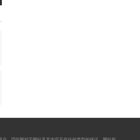
>
用户。币恒网对于网站及其内容不作任何类型的保证，网站所