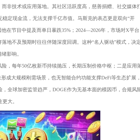
应，而非技术或应用落地。其社区活跃度高，慈善捐赠、社交媒体
无稳定现金流，无法支撑千亿市值。马斯克的表态更是双向“开
因他在节目中提及而单日暴跌35%；2024—2026年，市场对X平台
好落地不及预期时往往伴随深度回调。这种“名人驱动”模式，决
情绪影响。
风险，每年50亿枚新币持续抛压，长期压制价格中枢；二是应用
形成大规模刚需场景，也无智能合约功能支撑DeFi等生态扩展
，全球加密监管趋严，DOGE作为无基本面的模因币，合规风
往更大。