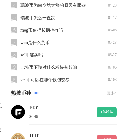
4
瑞波币为何突然大涨的原因有哪些
04-23
5
瑞波币怎么一直跌
04-17
6
mog币值得长期持有吗
08-06
7
won是什么货币
05-23
8
sol币能买吗
06-27
9
比特币下跌对什么板块有影响
07-06
10
vcc币可以在哪个钱包交易
07-08
热搜币种
更多>
无
FEY
+0.49%
$6.46
长
史
1BIT