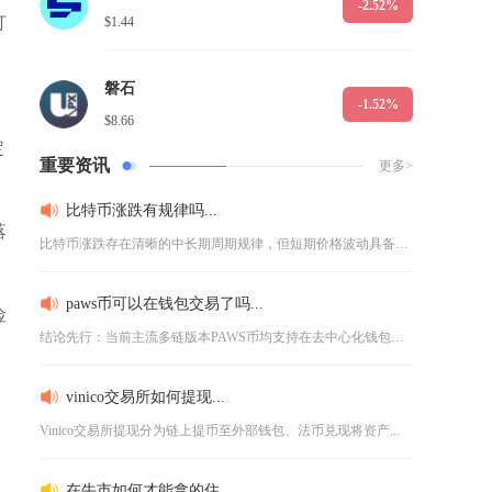
-2.52%
打
$1.44
磐石
-1.52%
$8.66
定
重要资讯
更多>
比特币涨跌有规律吗...
落
比特币涨跌存在清晰的中长期周期规律，但短期价格波动具备极强随...
，
paws币可以在钱包交易了吗...
险
结论先行：当前主流多链版本PAWS币均支持在去中心化钱包内完...
vinico交易所如何提现...
Vinico交易所提现分为链上提币至外部钱包、法币兑现将资产...
在牛市如何才能拿的住...