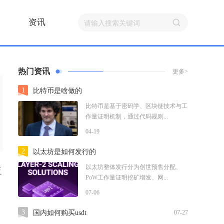
资讯
热门资讯
更多>
1
比特币是啥做的
比特币是基于密码学、区块链技术与工
作量证明机制，通过代码规则...
04-19
2
以太坊是如何发行的
以太坊整体发行分为创世预售分配、
乏
PoW工作量证明挖矿增发、网...
07-06
3
国内如何购买usdt
07-27