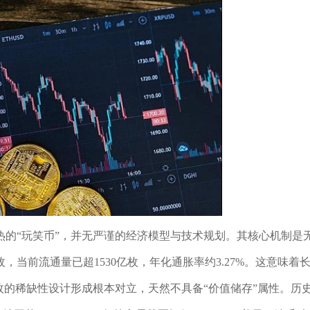
狂热的“玩笑币”，并无严谨的经济模型与技术规划。其核心机制是
枚，当前流通量已超1530亿枚，年化通胀率约3.27%。这意味着
万枚的稀缺性设计形成根本对立，天然不具备“价值储存”属性。历