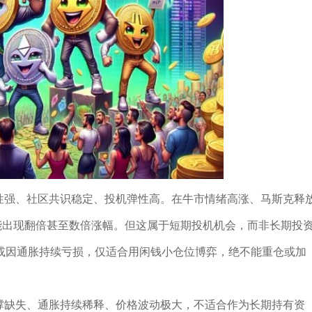
动性强、社区共识稳定、投机弹性高。在牛市情绪高涨、马斯克释
可能出现翻倍甚至数倍涨幅。但这属于短期投机机会，而非长期投
或因通胀持续亏损，仅适合用闲钱小仓位博弈，绝不能重仓或加
支撑缺失、通胀持续稀释、价格波动极大，不适合作为长期持有资