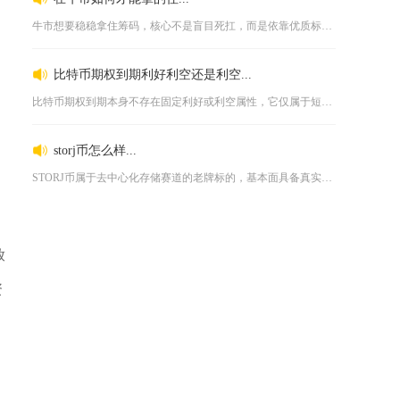
牛市想要稳稳拿住筹码，核心不是盲目死扛，而是依靠优质标的、合...
比特币期权到期利好利空还是利空...
比特币期权到期本身不存在固定利好或利空属性，它仅属于短期波动...
storj币怎么样...
STORJ币属于去中心化存储赛道的老牌标的，基本面具备真实落...
放
资