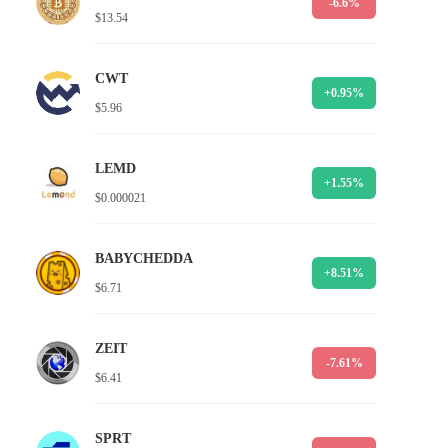
-6.6%
$13.54
CWT
+0.95%
$5.96
LEMD
+1.55%
$0.000021
BABYCHEDDA
+8.51%
$6.71
ZEIT
-7.61%
$6.41
SPRT