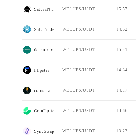
WELUPS/USDT
15.57
SaturnNetwork
WELUPS/USDT
14.32
SafeTrade
WELUPS/USDT
15.41
decentrex
WELUPS/USDT
14.64
Flipster
WELUPS/USDT
14.17
coinsmarkets
WELUPS/USDT
13.86
CoinUp.io
WELUPS/USDT
13.23
SyncSwap