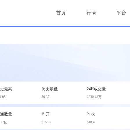
首页
行情
平台
历史最高
历史最低
24H成交量
4.85
$0.37
2830.48万
流通数量
昨开
昨收
.12亿
$15.95
$10.4