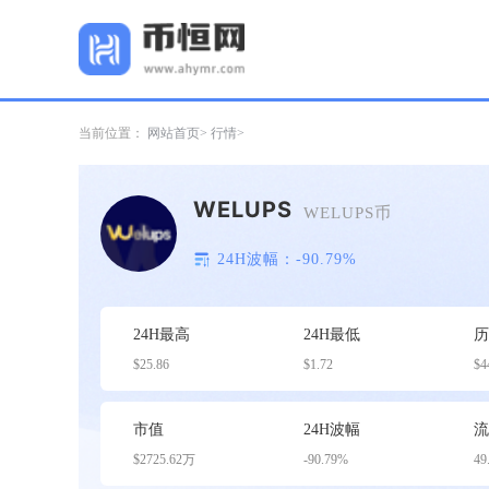
当前位置：
网站首页
行情
WELUPS
WELUPS币
24H波幅：-90.79%
24H最高
24H最低
$25.86
$1.72
$4
市值
24H波幅
$2725.62万
-90.79%
49