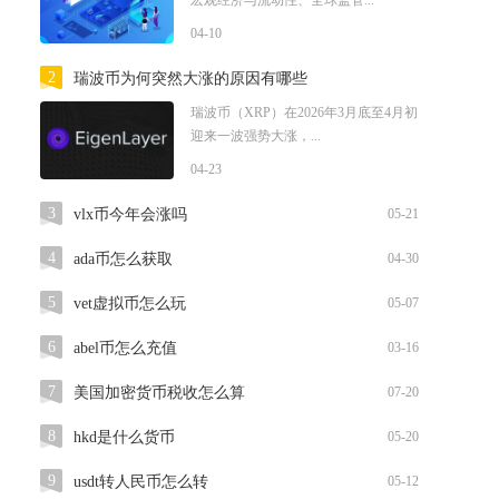
宏观经济与流动性、全球监管...
04-10
2
瑞波币为何突然大涨的原因有哪些
瑞波币（XRP）在2026年3月底至4月初
迎来一波强势大涨，...
04-23
3
vlx币今年会涨吗
05-21
4
ada币怎么获取
04-30
5
vet虚拟币怎么玩
05-07
6
abel币怎么充值
03-16
7
美国加密货币税收怎么算
07-20
8
hkd是什么货币
05-20
9
usdt转人民币怎么转
05-12